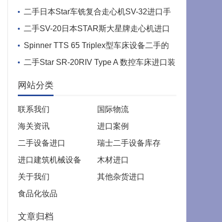
口关税几何
二手日本Star车铣复合走心机SV-32进口手
续简单吗
二手SV-20日本STAR斯大星牌走心机进口
关税多少
Spinner TTS 65 Triplex型车床设备二手的
进口关税
二手Star SR-20RIV Type A 数控车床进口装
运前检验
网站分类
联系我们
国际物流
海关资讯
进口案例
二手设备进口
瑞士二手设备库存
进口建筑机械设备
木材进口
关于我们
其他杂货进口
食品化妆品
文章归档