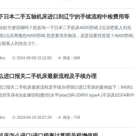
下日本二手五轴机床进口到辽宁的手续流程中检费用等
你好方便语聊吗？想咨询一下日本二手机床A000邢斌:2点后吧客人刘先
我2点后再微您A000邢斌:您是要清关物流，还是说要找货源？A000邢斌:
面客人刘先生:2个...
tics
2024-05-09 15:12:56
阅读：586
么进口报关二手机床最新流程及手续办理
进口报关二手机床最新流程及手续办理我们进口车床的案例如下：84581
数控车床4|3|金属切削|数控|水平|star|SR-20RIV typeA |不涉及ECFA和中
tics
2024-04-16 16:27:29
阅读：729
机床怎么进口|进口税率计算呢关税增值税