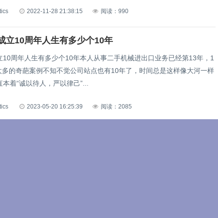
tics
2022-11-28 21:38:15
阅读：990
成立10周年人生有多少个10年
10周年人生有多少个10年本人从事二手机械进出口业务已经第13年，1
过太多的奇葩案例不知不觉公司站点也有10年了，时间总是这样像大河一样
本着“诚以待人，严以律己”...
tics
2023-05-20 16:25:39
阅读：2085
进口报关手续流程及关税是多少？「清关攻略」
口报关手续流程及关税是多少？「清关攻略」人们主要是围绕铣床、磨床
线展开的。由于汽车、飞机及其发动机生产的要求，在大批加工形状复
高光洁度的零件时，迫切需要精密的、自动...
tics
2022-06-04 23:11:56
阅读：1610