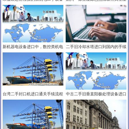
会被要求直接退运出境
日子証明，當進口設備時應如何辦
理報關手續？
新机器电设备进口中，数控类机电
二手旧冷却水塔进口到国内的手续
产品需要办理进口许可证
要中检装运前检验吗？通关流程
台湾二手封口机进口通关手续流程
中古二手旧垂直阳极处理设备进口
你多少要知道些
大陆的关税及手续流程图