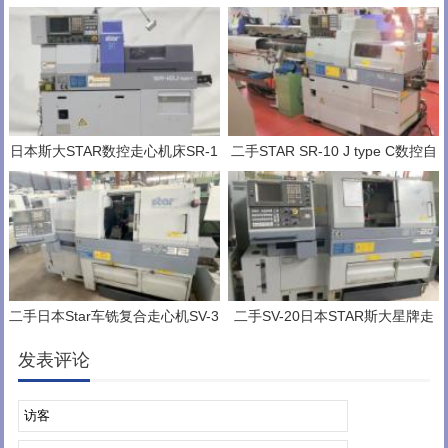
心机进口国内的海运时效
SB-20RtypeG进口流程
日本斯大STAR数控走心机床SR-1
二手STAR SR-10 J type C数控自
0JtypeC_star进口中检
动车床进口关税几何
二手日本Star车铣复合走心机SV-3
二手SV-20日本STAR斯大星牌走
2进口手续简单吗
心机进口关税多少
发表评论