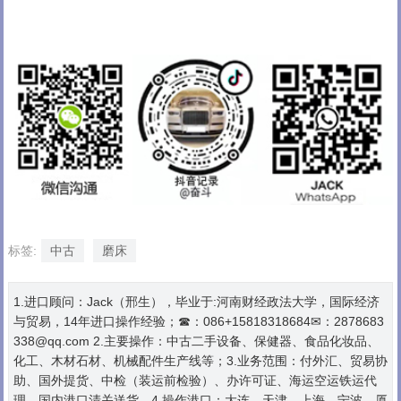
标签:
中古
磨床
1.进口顾问：Jack（邢生），毕业于:河南财经政法大学，国际经济
与贸易，14年进口操作经验；☎：086+15818318684✉：2878683
338@qq.com 2.主要操作：中古二手设备、保健器、食品化妆品、
化工、木材石材、机械配件生产线等；3.业务范围：付外汇、贸易协
助、国外提货、中检（装运前检验）、办许可证、海运空运铁运代
理、国内港口清关送货。4.操作港口：大连、天津、上海、宁波、厦