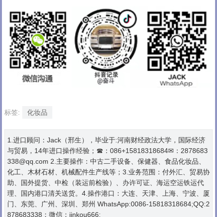
标签:
化妆品
1.进口顾问：Jack（邢生），毕业于:河南财经政法大学，国际经济
与贸易，14年进口操作经验；☎：086+15818318684✉：2878683
338@qq.com 2.主要操作：中古二手设备、保健器、食品化妆品、
化工、木材石材、机械配件生产线等；3.业务范围：付外汇、贸易协
助、国外提货、中检（装运前检验）、办许可证、海运空运铁运代
理、国内港口清关送货。4.操作港口：大连、天津、上海、宁波、厦
门、东莞、广州、深圳、郑州 WhatsApp:0086-15818318684;QQ:2
878683338；微信：jinkou666;